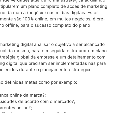
l
(de verdade) atua de forma estratégica auxiliando
tipularem um plano completo de ações de marketing
ório da marca (negócio) nas mídias digitais. Estas
mente são 100% online, em muitos negócios, é pré-
o offline, para o sucesso completo do plano
rketing digital analisar o objetivo a ser alcançado
atual da mesma, para em seguida estruturar um plano
estratégia global da empresa e um detalhamento com
ng digital que precisam ser implementadas nas para
abelecidos durante o planejamento estratégico.
ão definidas metas como por exemplo:
sença online da marca?;
essidades de acordo com o mercado?;
rrentes online?;